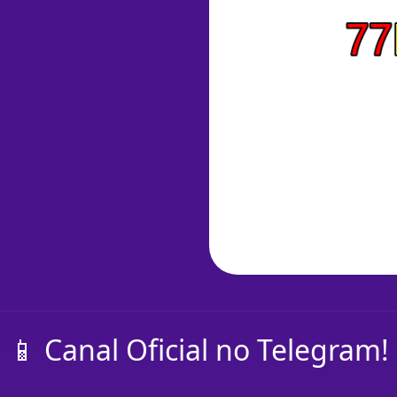
📱 Canal Oficial no Telegram!