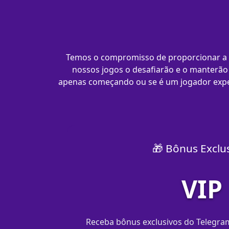
Temos o compromisso de proporcionar a v
nossos jogos o desafiarão e o manterão 
apenas começando ou se é um jogador exper
🎁 Bônus Exclu
VIP
Receba bônus exclusivos do Telegra