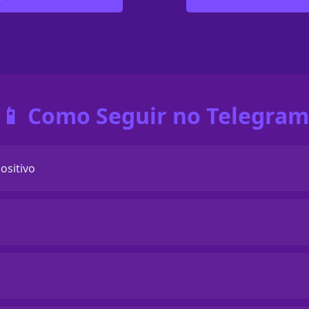
📱 Como Seguir no Telegram
ositivo