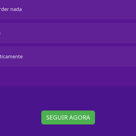
erder nada
a
aticamente
SEGUIR AGORA