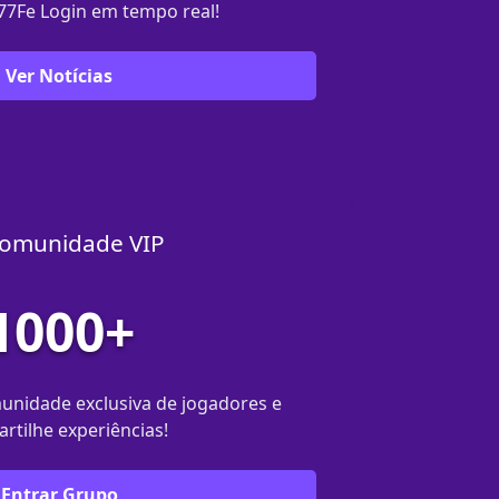
77Fe Login em tempo real!
Ver Notícias
Comunidade VIP
1000+
unidade exclusiva de jogadores e
rtilhe experiências!
Entrar Grupo