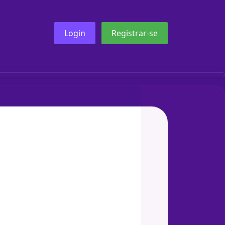
Login
Registrar-se