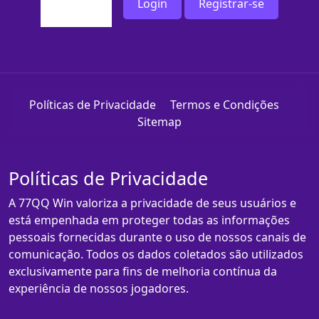
Login
Registrar-se
Políticas de Privacidade
Termos e Condições
Sitemap
Políticas de Privacidade
A 77QQ Win valoriza a privacidade de seus usuários e
está empenhada em proteger todas as informações
pessoais fornecidas durante o uso de nossos canais de
comunicação. Todos os dados coletados são utilizados
exclusivamente para fins de melhoria contínua da
experiência de nossos jogadores.