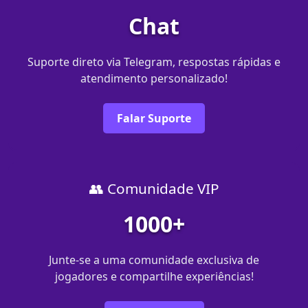
Chat
Suporte direto via Telegram, respostas rápidas e
atendimento personalizado!
Falar Suporte
👥 Comunidade VIP
1000+
Junte-se a uma comunidade exclusiva de
jogadores e compartilhe experiências!