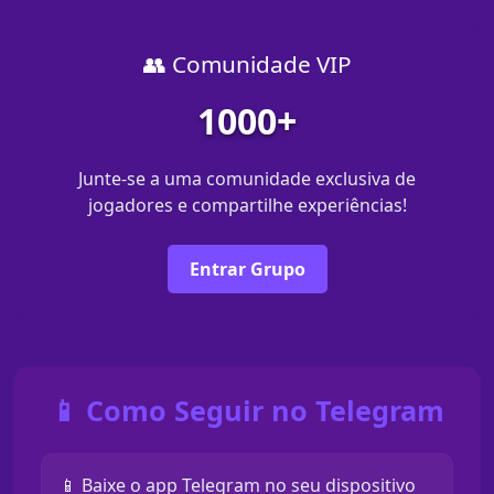
👥 Comunidade VIP
1000+
Junte-se a uma comunidade exclusiva de
jogadores e compartilhe experiências!
Entrar Grupo
📱 Como Seguir no Telegram
📱 Baixe o app Telegram no seu dispositivo