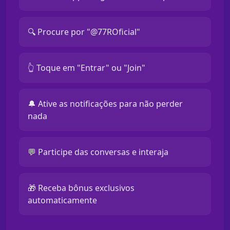
🔍 Procure por "@77ROficial"
👆 Toque em "Entrar" ou "Join"
🔔 Ative as notificações para não perder
nada
💬 Participe das conversas e interaja
🎁 Receba bônus exclusivos
automaticamente