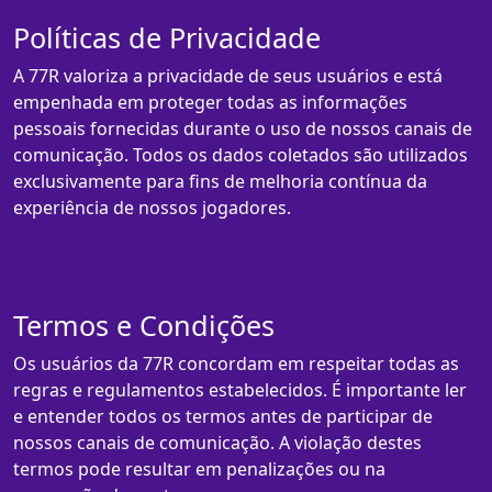
Políticas de Privacidade
A 77R valoriza a privacidade de seus usuários e está
empenhada em proteger todas as informações
pessoais fornecidas durante o uso de nossos canais de
comunicação. Todos os dados coletados são utilizados
exclusivamente para fins de melhoria contínua da
experiência de nossos jogadores.
Termos e Condições
Os usuários da 77R concordam em respeitar todas as
regras e regulamentos estabelecidos. É importante ler
e entender todos os termos antes de participar de
nossos canais de comunicação. A violação destes
termos pode resultar em penalizações ou na