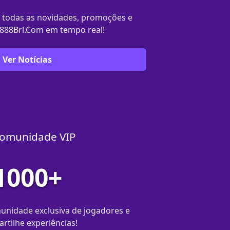
e todas as novidades, promoções e
7888Brl.Com em tempo real!
Ver Notícias
Comunidade VIP
1000+
unidade exclusiva de jogadores e
rtilhe experiências!