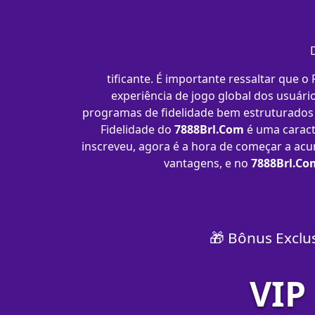
tificante. É importante ressaltar que 
experiência de jogo global dos usuár
programas de fidelidade bem estruturados 
Fidelidade do
7888Brl.Com
é uma caract
inscreveu, agora é a hora de começar a acu
vantagens, e no
7888Brl.Co
🎁 Bônus Exclu
VIP