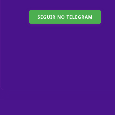
SEGUIR NO TELEGRAM