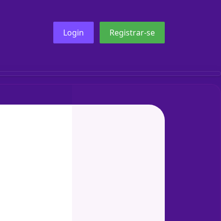
Login
Registrar-se