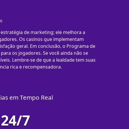
m
stratégia de marketing; ele melhora a
jogadores. Os casinos que implementam
isfação geral. Em conclusão, o Programa de
para os jogadores. Se você ainda não se
íveis. Lembre-se de que a lealdade tem suas
ncia rica e recompensadora.
cias em Tempo Real
24/7