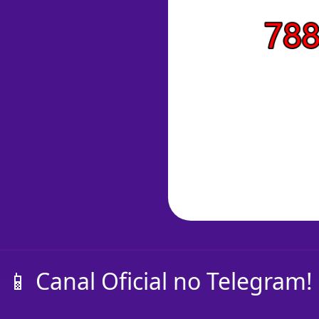
📱 Canal Oficial no Telegram!