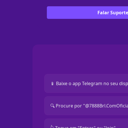
Falar Suport
📱 Baixe o app Telegram no seu disp
🔍 Procure por "@7888Brl.ComOficia