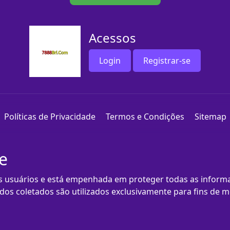
Acessos
Login
Registrar-se
Políticas de Privacidade
Termos e Condições
Sitemap
de
us usuários e está empenhada em proteger todas as inform
os coletados são utilizados exclusivamente para fins de m