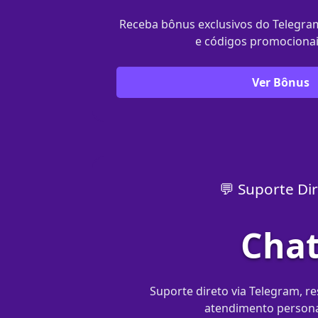
Receba bônus exclusivos do Telegra
e códigos promocionai
Ver Bônus
💬 Suporte Di
Cha
Suporte direto via Telegram, r
atendimento persona