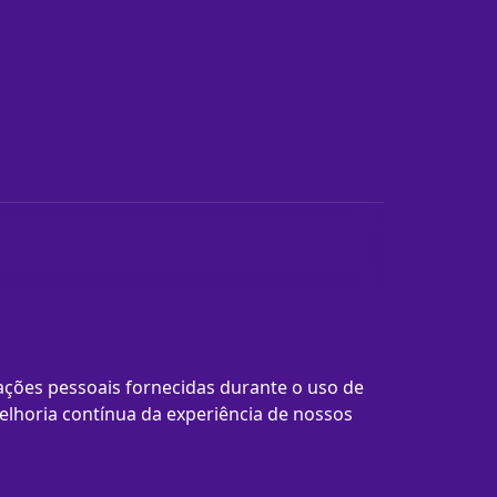
ações pessoais fornecidas durante o uso de
elhoria contínua da experiência de nossos