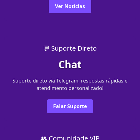
Ver Notícias
💬 Suporte Direto
Chat
Suporte direto via Telegram, respostas rápidas e
atendimento personalizado!
Falar Suporte
👥 Comunidade VIP