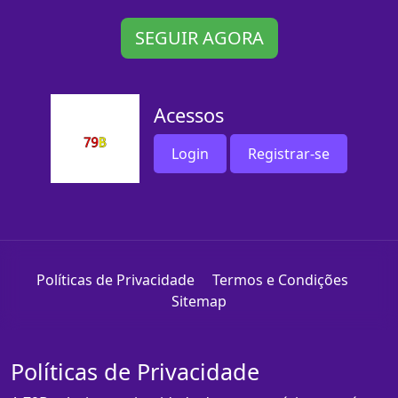
SEGUIR AGORA
Acessos
Login
Registrar-se
Políticas de Privacidade
Termos e Condições
Sitemap
Políticas de Privacidade