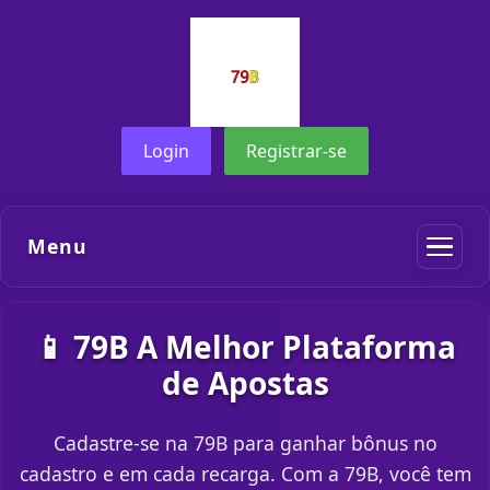
Login
Registrar-se
Menu
📱 79B A Melhor Plataforma
de Apostas
Cadastre-se na 79B para ganhar bônus no
cadastro e em cada recarga. Com a 79B, você tem