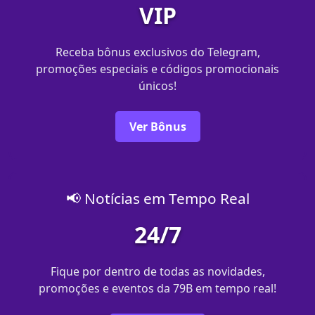
VIP
Receba bônus exclusivos do Telegram,
promoções especiais e códigos promocionais
únicos!
Ver Bônus
📢 Notícias em Tempo Real
24/7
Fique por dentro de todas as novidades,
promoções e eventos da 79B em tempo real!