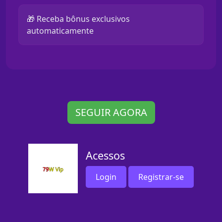
🎁 Receba bônus exclusivos
automaticamente
SEGUIR AGORA
Acessos
Login
Registrar-se