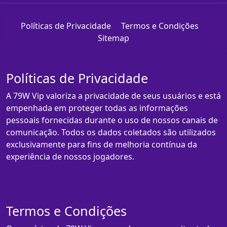
Políticas de Privacidade
Termos e Condições
Sitemap
Políticas de Privacidade
A 79W Vip valoriza a privacidade de seus usuários e está
empenhada em proteger todas as informações
pessoais fornecidas durante o uso de nossos canais de
comunicação. Todos os dados coletados são utilizados
exclusivamente para fins de melhoria contínua da
experiência de nossos jogadores.
Termos e Condições