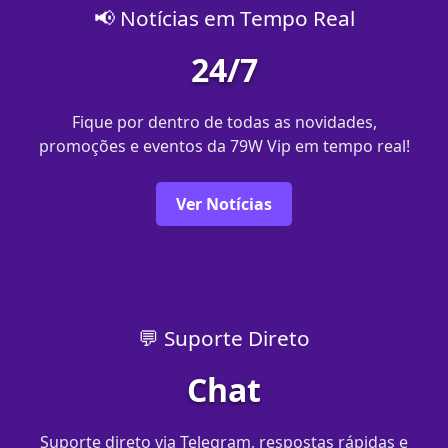
📢 Notícias em Tempo Real
24/7
Fique por dentro de todas as novidades,
promoções e eventos da 79W Vip em tempo real!
Ver Notícias
💬 Suporte Direto
Chat
Suporte direto via Telegram, respostas rápidas e