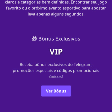
claros e categorias bem definidas. Encontrar seu jogo
favorito ou o próximo evento esportivo para apostar
leva apenas alguns segundos.
🎁 Bônus Exclusivos
VIP
Receba bônus exclusivos do Telegram,
promoções especiais e códigos promocionais
únicos!
Ver Bônus