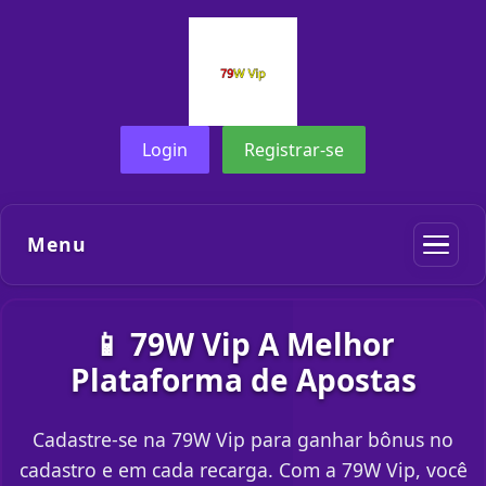
Login
Registrar-se
Menu
📱 79W Vip A Melhor
Plataforma de Apostas
Cadastre-se na 79W Vip para ganhar bônus no
cadastro e em cada recarga. Com a 79W Vip, você