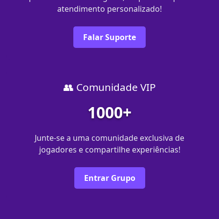
atendimento personalizado!
Falar Suporte
👥 Comunidade VIP
1000+
Junte-se a uma comunidade exclusiva de
jogadores e compartilhe experiências!
Entrar Grupo