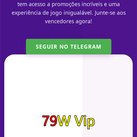
tem acesso a promoções incríveis e uma
experiência de jogo inigualável. Junte-se aos
vencedores agora!
SEGUIR NO TELEGRAM