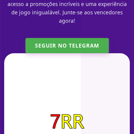
acesso a promoções incríveis e uma experiência
de jogo inigualável. Junte-se aos vencedores
agora!
SEGUIR NO TELEGRAM