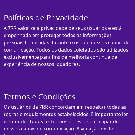
Políticas de Privacidade
A 7RR valoriza a privacidade de seus usuários e está
empenhada em proteger todas as informações
pessoais fornecidas durante o uso de nossos canais de
comunicação. Todos os dados coletados são utilizados
exclusivamente para fins de melhoria contínua da
experiência de nossos jogadores.
Termos e Condições
Os usuários da 7RR concordam em respeitar todas as
regras e regulamentos estabelecidos. É importante ler
e entender todos os termos antes de participar de
nossos canais de comunicação. A violação destes