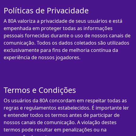
Políticas de Privacidade
A 80A valoriza a privacidade de seus usuários e está
empenhada em proteger todas as informações
pessoais fornecidas durante o uso de nossos canais de
comunicação. Todos os dados coletados são utilizados
exclusivamente para fins de melhoria contínua da
experiência de nossos jogadores.
Termos e Condições
Os usuários da 80A concordam em respeitar todas as
regras e regulamentos estabelecidos. É importante ler
e entender todos os termos antes de participar de
nossos canais de comunicação. A violação destes
termos pode resultar em penalizações ou na