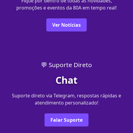
Fique por dentro de todas as novidades,
promoções e eventos da 80A em tempo real!
Ver Notícias
💬 Suporte Direto
Chat
Suporte direto via Telegram, respostas rápidas e
atendimento personalizado!
Falar Suporte