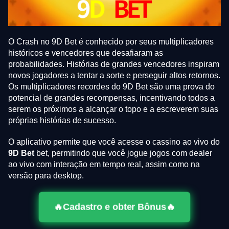
O Crash no 9D Bet é conhecido por seus multiplicadores
históricos e vencedores que desafiaram as
probabilidades. Histórias de grandes vencedores inspiram
novos jogadores a tentar a sorte e perseguir altos retornos.
Os multiplicadores recordes do 9D Bet são uma prova do
potencial de grandes recompensas, incentivando todos a
serem os próximos a alcançar o topo e a escreverem suas
próprias histórias de sucesso.
O aplicativo permite que você acesse o cassino ao vivo do
9D Bet
bet, permitindo que você jogue jogos com dealer
ao vivo com interação em tempo real, assim como na
versão para desktop.
🔥Cadastro e obter Bônus🔥