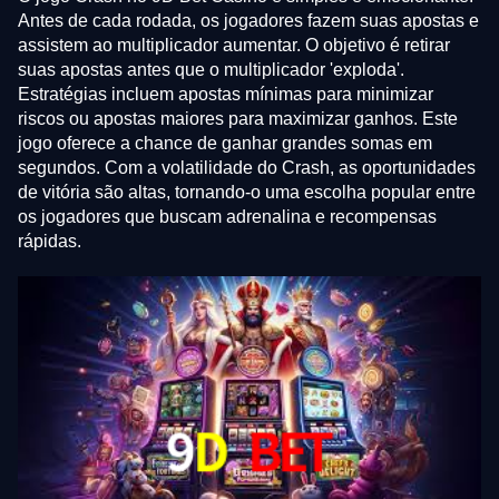
Antes de cada rodada, os jogadores fazem suas apostas e
assistem ao multiplicador aumentar. O objetivo é retirar
suas apostas antes que o multiplicador 'exploda'.
Estratégias incluem apostas mínimas para minimizar
riscos ou apostas maiores para maximizar ganhos. Este
jogo oferece a chance de ganhar grandes somas em
segundos. Com a volatilidade do Crash, as oportunidades
de vitória são altas, tornando-o uma escolha popular entre
os jogadores que buscam adrenalina e recompensas
rápidas.