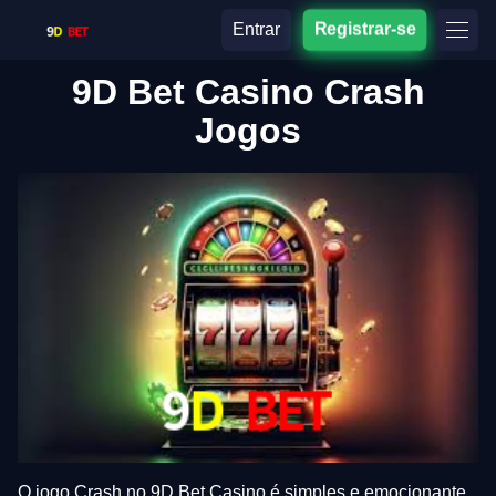
Entrar
Registrar-se
9D Bet Casino Crash
Jogos
O jogo Crash no 9D Bet Casino é simples e emocionante.