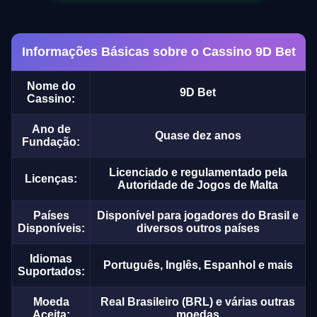
Informações Básicas sobre o Cassino 9D Bet
Nome do
9D Bet
Cassino:
Ano de
Quase dez anos
Fundação:
Licenciado e regulamentado pela
Licenças:
Autoridade de Jogos de Malta
Países
Disponível para jogadores do Brasil e
Disponíveis:
diversos outros países
Idiomas
Português, Inglês, Espanhol e mais
Suportados:
Moeda
Real Brasileiro (BRL) e várias outras
Aceita:
moedas