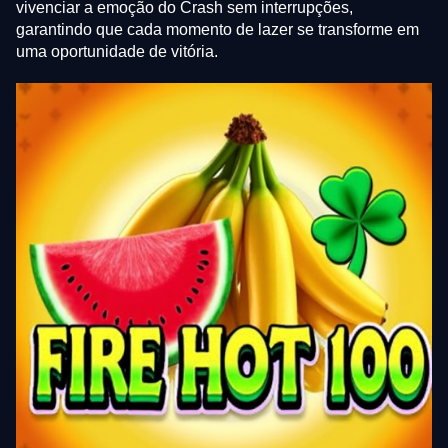
vivenciar a emoção do Crash sem interrupções,
garantindo que cada momento de lazer se transforme em
uma oportunidade de vitória.